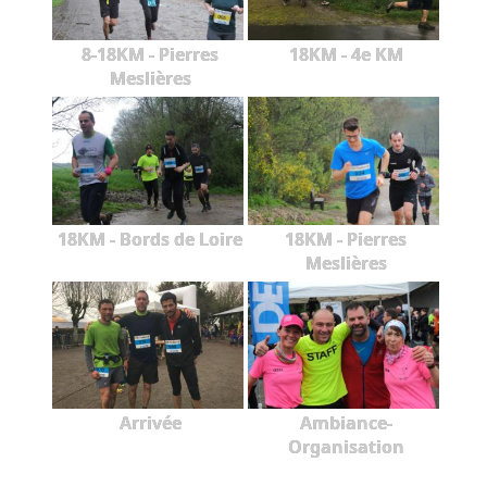
8-18KM - Pierres
18KM - 4e KM
Meslières
18KM - Bords de Loire
18KM - Pierres
Meslières
Arrivée
Ambiance-
Organisation