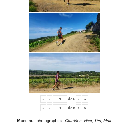
«
‹
de
6
›
»
«
‹
de
6
›
»
Merci
aux photographes :
Charlène, Nico, Tim, Max