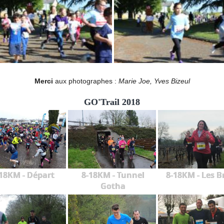
Merci
aux photographes :
Marie Joe, Yves Bizeul
GO'Trail 2018
18KM - Départ
8-18KM - Tunnel
8-18KM - Les B
Gotha