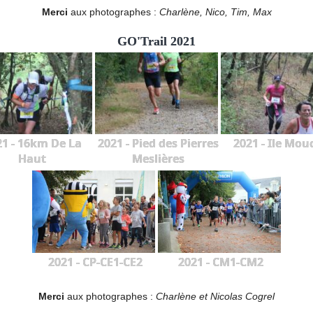
Merci
aux photographes :
Charlène, Nico, Tim, Max
GO'Trail 2021
21 - 16km De La
2021 - Pied des Pierres
2021 - Ile Mou
Haut
Meslières
2021 - CP-CE1-CE2
2021 - CM1-CM2
Merci
aux photographes :
Charlène et Nicolas Cogrel