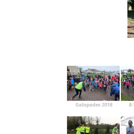
Galopades 2018
8-