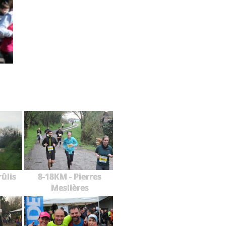
rûlis
8-18KM - Pierres
Meslières