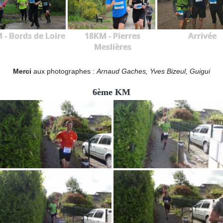
 - Bords de Loire
18KM - Pierres
Arrivée
Meslières
Merci
aux photographes :
Arnaud Gaches, Yves Bizeul, Guigui
6ème KM