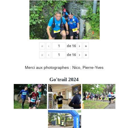
«
‹
de
16
›
»
«
‹
de
16
›
»
Merci aux photographes : Nico, Pierre-Yves
Go'trail 2024