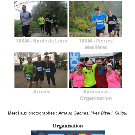
18KM - Bords de Loire
18KM - Pierres
Meslières
Arrivée
Ambiance-
Organisation
Merci
aux photographes :
Arnaud Gaches, Yves Bizeul, Guigui
Organisation