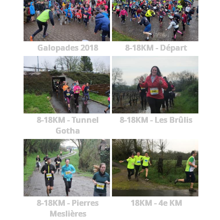
Galopades 2018
8-18KM - Départ
8-18KM - Tunnel
8-18KM - Les Brûlis
Gotha
8-18KM - Pierres
18KM - 4e KM
Meslières