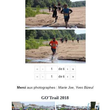
«
‹
de
6
›
»
«
‹
de
6
›
»
Merci
aux photographes :
Marie Joe, Yves Bizeul
GO'Trail 2018