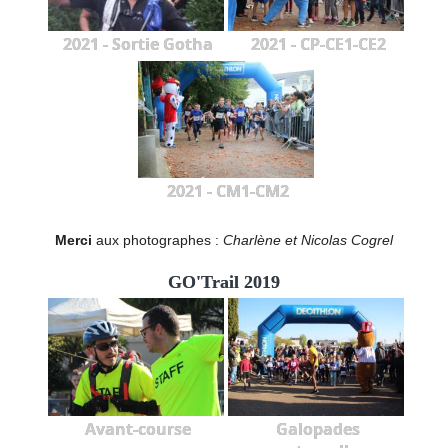
2021 - Sortie Gotha
2021 - CP-CE1-CE2
2021 - CM1-CM2
Merci
aux photographes :
Charlène et Nicolas Cogrel
GO'Trail 2019
Avant-course
Galopades