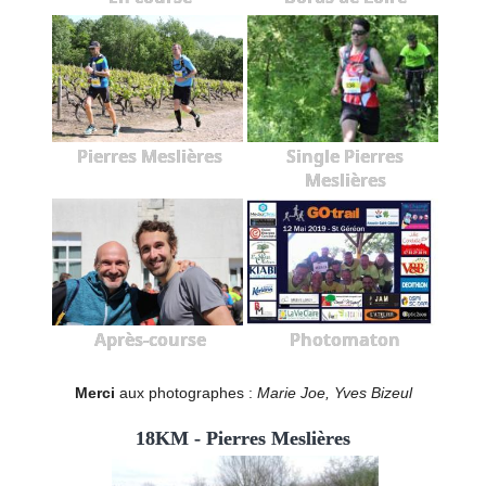
Pierres Meslières
Single Pierres
Meslières
Après-course
Photomaton
Merci
aux photographes :
Marie Joe, Yves Bizeul
18KM - Pierres Meslières