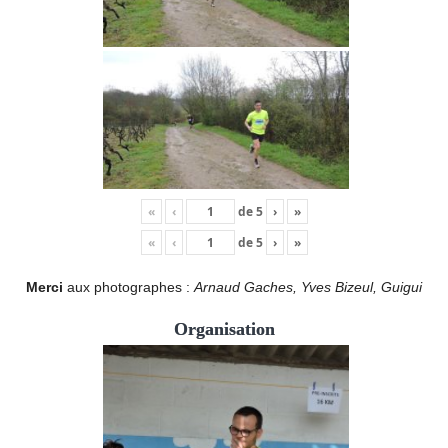
«
‹
de
5
›
»
«
‹
de
5
›
»
Merci
aux photographes :
Arnaud Gaches, Yves Bizeul, Guigui
Organisation