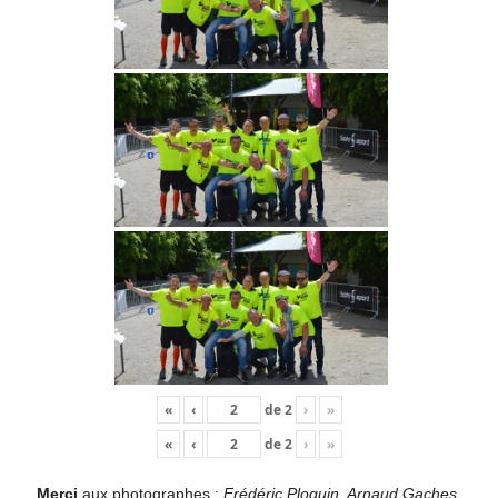
«
‹
de
2
›
»
«
‹
de
2
›
»
Merci
aux photographes :
Frédéric Ploquin, Arnaud Gaches,