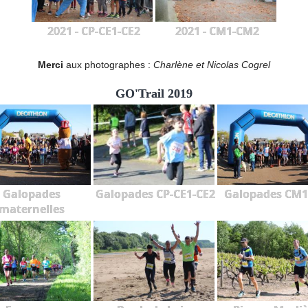
2021 - CP-CE1-CE2
2021 - CM1-CM2
Merci
aux photographes :
Charlène et Nicolas Cogrel
GO'Trail 2019
Galopades
Galopades CP-CE1-CE2
Galopades CM
maternelles