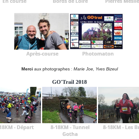
En course
Bords de Loire
Pierres Mesli
Après-course
Photomaton
Merci
aux photographes :
Marie Joe, Yves Bizeul
GO'Trail 2018
18KM - Départ
8-18KM - Tunnel
8-18KM - Les B
Gotha