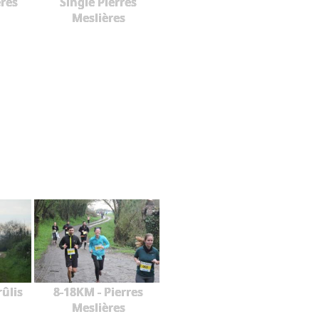
ères
Single Pierres
Meslières
rûlis
8-18KM - Pierres
Meslières