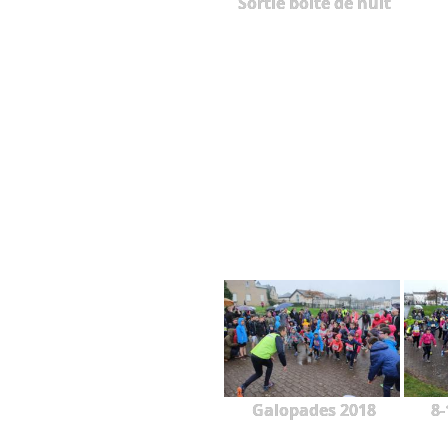
Sortie boîte de nuit
Galopades 2018
8-