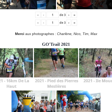
«
‹
de
3
›
»
«
‹
de
3
›
»
Merci
aux photographes :
Charlène, Nico, Tim, Max
GO'Trail 2021
21 - 16km De La
2021 - Pied des Pierres
2021 - Ile Mou
Haut
Meslières