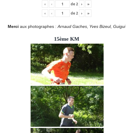
«
‹
de
2
›
»
«
‹
de
2
›
»
Merci
aux photographes :
Arnaud Gaches, Yves Bizeul, Guigui
15ème KM