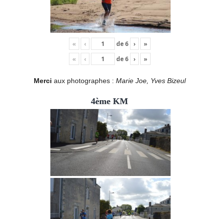
«
‹
de
6
›
»
«
‹
de
6
›
»
Merci
aux photographes :
Marie Joe, Yves Bizeul
4ème KM