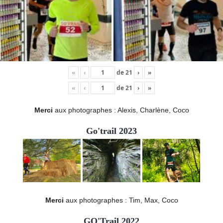
«
‹
de
21
›
»
«
‹
de
21
›
»
Merci
aux photographes : Alexis, Charlène, Coco
Go'trail 2023
Merci
aux photographes : Tim, Max, Coco
GO'Trail 2022