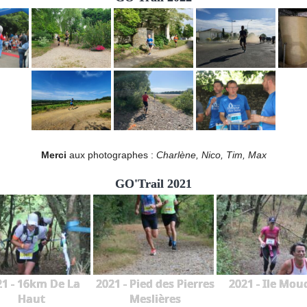
Merci
aux photographes :
Charlène, Nico, Tim, Max
GO'Trail 2021
21 - 16km De La
2021 - Pied des Pierres
2021 - Ile Mou
Haut
Meslières