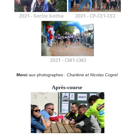
2021 - Sortie Gotha
2021 - CP-CE1-CE2
2021 - CM1-CM2
Merci
aux photographes :
Charlène et Nicolas Cogrel
Après-course