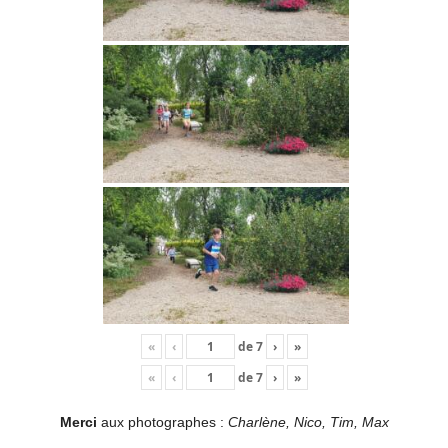
«
‹
de
7
›
»
«
‹
de
7
›
»
Merci
aux photographes :
Charlène, Nico, Tim, Max