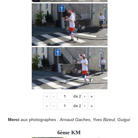
«
‹
de
2
›
»
«
‹
de
2
›
»
Merci
aux photographes :
Arnaud Gaches, Yves Bizeul, Guigui
6ème KM