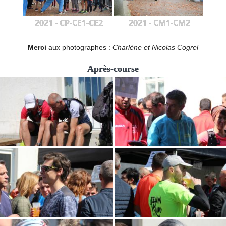
2021 - CP-CE1-CE2
2021 - CM1-CM2
Merci
aux photographes :
Charlène et Nicolas Cogrel
Après-course