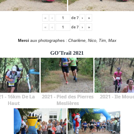
«
‹
de
7
›
»
«
‹
de
7
›
»
Merci
aux photographes :
Charlène, Nico, Tim, Max
GO'Trail 2021
21 - 16km De La
2021 - Pied des Pierres
2021 - Ile Mou
Haut
Meslières