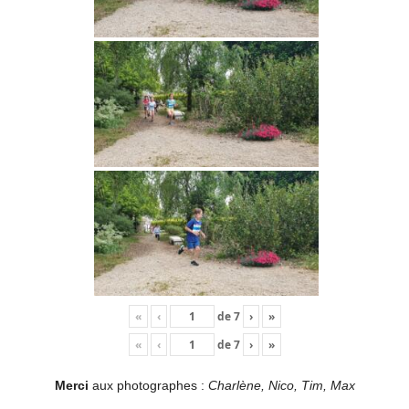
«
‹
de
7
›
»
«
‹
de
7
›
»
Merci
aux photographes :
Charlène, Nico, Tim, Max