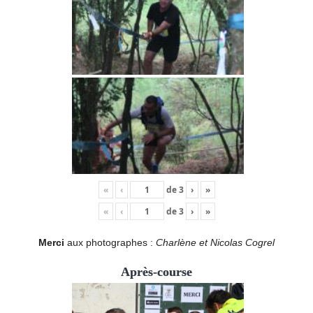
«
‹
de
3
›
»
«
‹
de
3
›
»
Merci
aux photographes :
Charlène et Nicolas Cogrel
Après-course