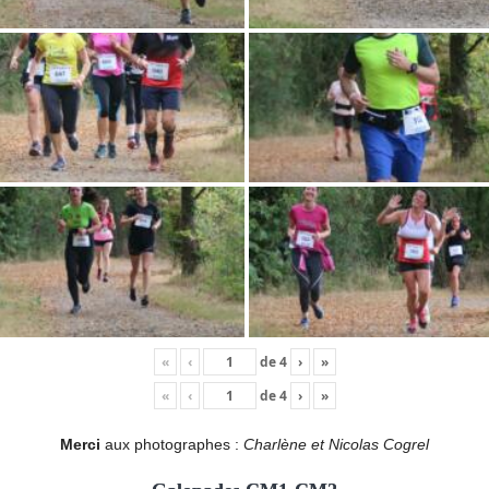
«
‹
de
4
›
»
«
‹
de
4
›
»
Merci
aux photographes :
Charlène et Nicolas Cogrel