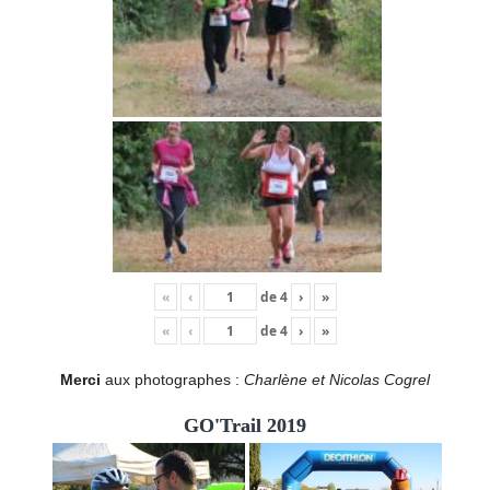
«
‹
de
4
›
»
«
‹
de
4
›
»
Merci
aux photographes :
Charlène et Nicolas Cogrel
GO'Trail 2019