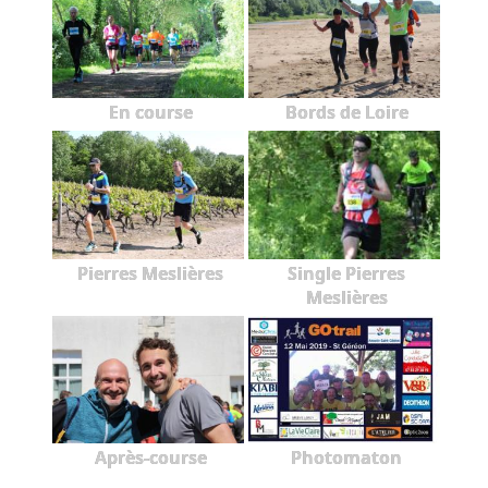
En course
Bords de Loire
Pierres Meslières
Single Pierres
Meslières
Après-course
Photomaton