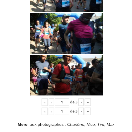
«
‹
de
3
›
»
«
‹
de
3
›
»
Merci
aux photographes :
Charlène, Nico, Tim, Max