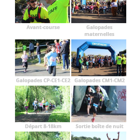
Avant-course
Galopades
maternelles
Galopades CP-CE1-CE2
Galopades CM1-CM2
Départ 8-18km
Sortie boîte de nuit