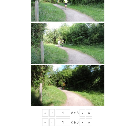
«
‹
de
3
›
»
«
‹
de
3
›
»