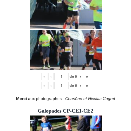
«
‹
de
6
›
»
«
‹
de
6
›
»
Merci
aux photographes :
Charlène et Nicolas Cogrel
Galopades CP-CE1-CE2