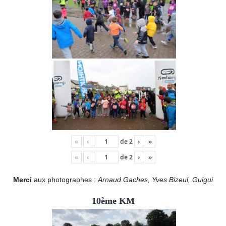
«
‹
de
2
›
»
«
‹
de
2
›
»
Merci
aux photographes :
Arnaud Gaches, Yves Bizeul, Guigui
10ème KM