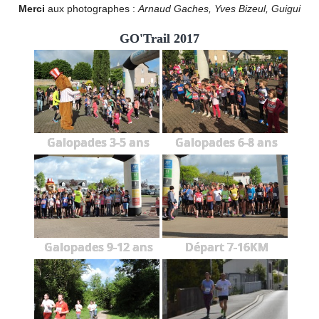
Merci
aux photographes :
Arnaud Gaches, Yves Bizeul, Guigui
GO'Trail 2017
Galopades 3-5 ans
Galopades 6-8 ans
Galopades 9-12 ans
Départ 7-16KM