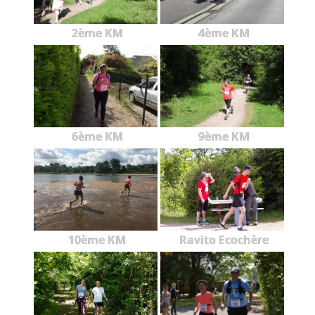
2ème KM
4ème KM
6ème KM
9ème KM
10ème KM
Ravito Ecochère