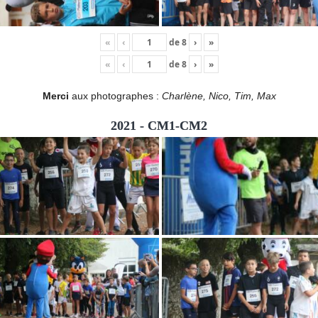
«
‹
de
8
›
»
«
‹
de
8
›
»
Merci
aux photographes :
Charlène, Nico, Tim, Max
2021 - CM1-CM2