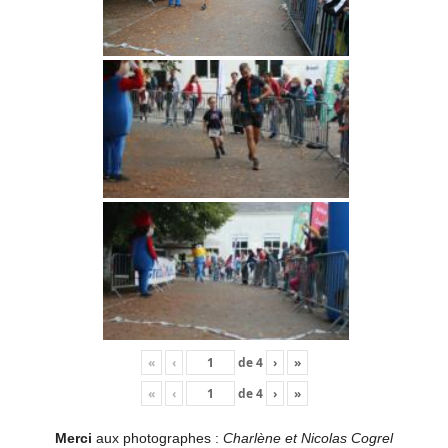
«
‹
de
4
›
»
«
‹
de
4
›
»
Merci
aux photographes :
Charlène et Nicolas Cogrel