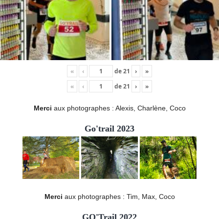
«
‹
de
21
›
»
«
‹
de
21
›
»
Merci
aux photographes : Alexis, Charlène, Coco
Go'trail 2023
Merci
aux photographes : Tim, Max, Coco
GO'Trail 2022