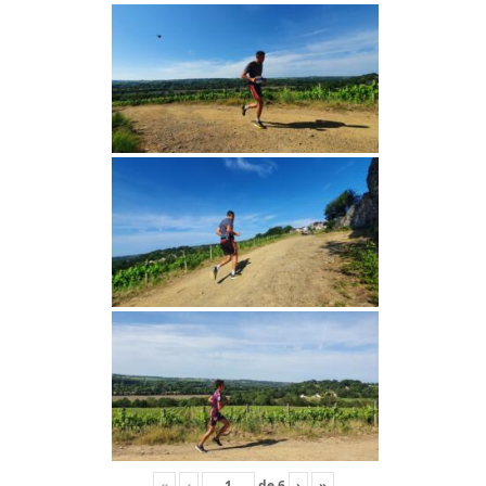
«
‹
de
6
›
»