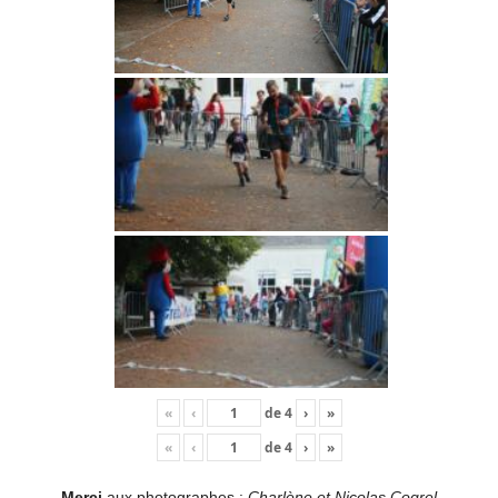
«
‹
de
4
›
»
«
‹
de
4
›
»
Merci
aux photographes :
Charlène et Nicolas Cogrel