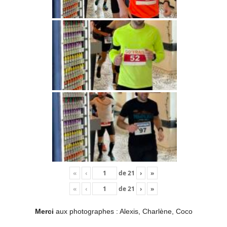
«
‹
de
21
›
»
«
‹
de
21
›
»
Merci
aux photographes : Alexis, Charlène, Coco