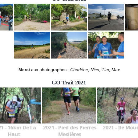
Merci
aux photographes :
Charlène, Nico, Tim, Max
GO'Trail 2021
21 - 16km De La
2021 - Pied des Pierres
2021 - Ile Mou
Haut
Meslières