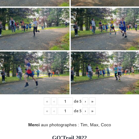
«
‹
de
5
›
»
«
‹
de
5
›
»
Merci
aux photographes : Tim, Max, Coco
GO'Trail 2022