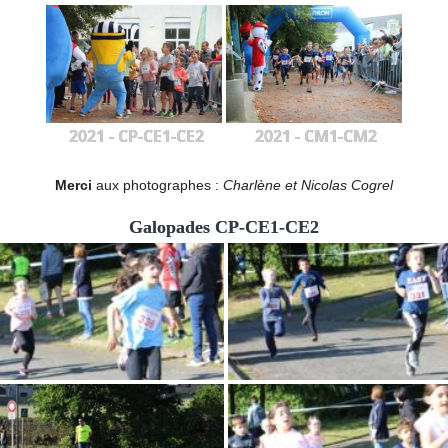
2021 - CP-CE1-CE2
2021 - CM1-CM2
Merci
aux photographes :
Charlène et Nicolas Cogrel
Galopades CP-CE1-CE2