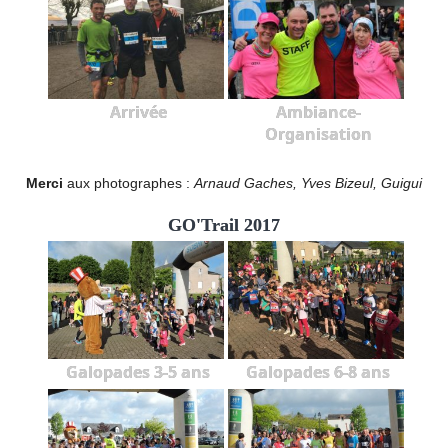
Arrivée
Ambiance-
Organisation
Merci
aux photographes :
Arnaud Gaches, Yves Bizeul, Guigui
GO'Trail 2017
Galopades 3-5 ans
Galopades 6-8 ans