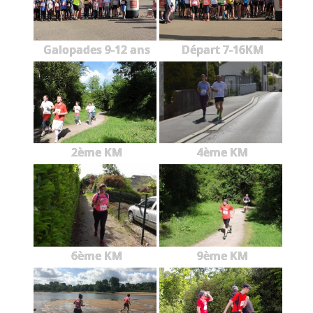
Galopades 9-12 ans
Départ 7-16KM
2ème KM
4ème KM
6ème KM
9ème KM