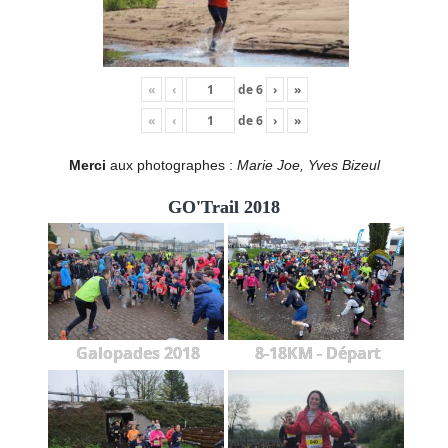
«
‹
de
6
›
»
«
‹
de
6
›
»
Merci
aux photographes :
Marie Joe, Yves Bizeul
GO'Trail 2018
Galopades 2018
8-18KM - Départ