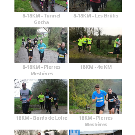
8-18KM - Tunnel
8-18KM - Les Brûlis
Gotha
8-18KM - Pierres
18KM - 4e KM
Meslières
18KM - Bords de Loire
18KM - Pierres
Meslières