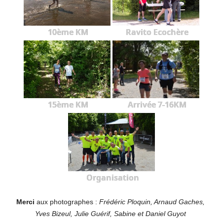
10ème KM
Ravito Ecochère
15ème KM
Arrivée 7-16KM
Organisation
Merci
aux photographes :
Frédéric Ploquin, Arnaud Gaches,
Yves Bizeul, Julie Guérif, Sabine et Daniel Guyot