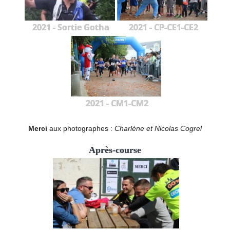
2021 - Sortie Gotha
2021 - CP-CE1-CE2
2021 - CM1-CM2
Merci
aux photographes :
Charlène et Nicolas Cogrel
Après-course