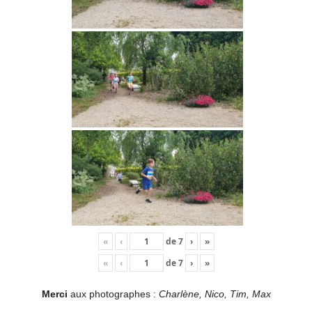
«
‹
de
7
›
»
«
‹
de
7
›
»
Merci
aux photographes :
Charlène, Nico, Tim, Max