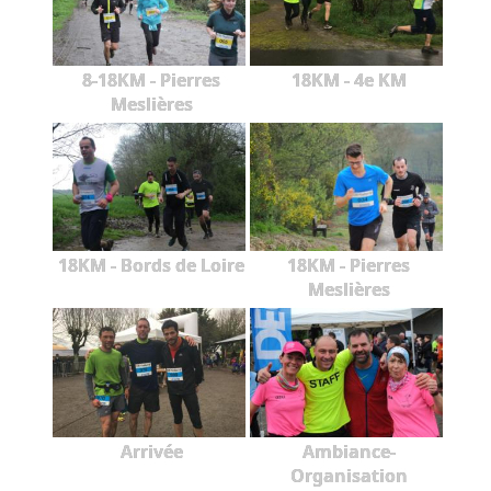
8-18KM - Pierres
18KM - 4e KM
Meslières
18KM - Bords de Loire
18KM - Pierres
Meslières
Arrivée
Ambiance-
Organisation