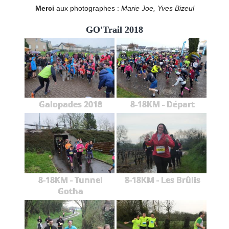
Merci
aux photographes :
Marie Joe, Yves Bizeul
GO'Trail 2018
Galopades 2018
8-18KM - Départ
8-18KM - Tunnel
8-18KM - Les Brûlis
Gotha