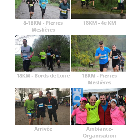
8-18KM - Pierres
18KM - 4e KM
Meslières
18KM - Bords de Loire
18KM - Pierres
Meslières
Arrivée
Ambiance-
Organisation