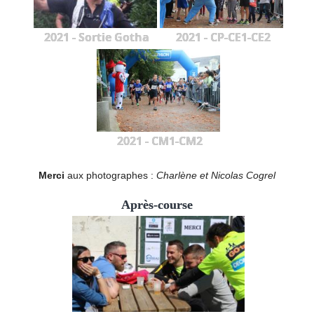
2021 - Sortie Gotha
2021 - CP-CE1-CE2
2021 - CM1-CM2
Merci
aux photographes :
Charlène et Nicolas Cogrel
Après-course