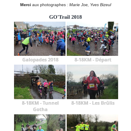
Merci
aux photographes :
Marie Joe, Yves Bizeul
GO'Trail 2018
Galopades 2018
8-18KM - Départ
8-18KM - Tunnel
8-18KM - Les Brûlis
Gotha