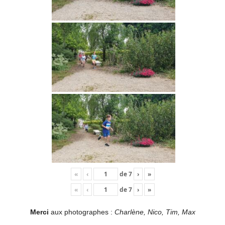
«
‹
de
7
›
»
«
‹
de
7
›
»
Merci
aux photographes :
Charlène, Nico, Tim, Max