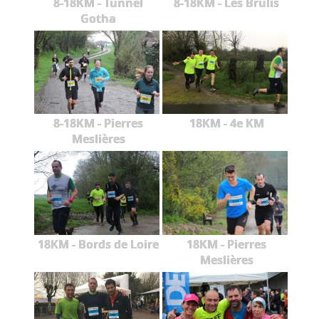
8-18KM - Tunnel
8-18KM - Les Brûlis
Gotha
8-18KM - Pierres
18KM - 4e KM
Meslières
18KM - Bords de Loire
18KM - Pierres
Meslières