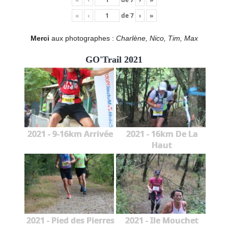
«
‹
de
7
›
»
Merci
aux photographes :
Charlène, Nico, Tim, Max
GO'Trail 2021
2021 - 9-16km Arrivée
2021 - 16km De La
Haut
2021 - Pied des Pierres
2021 - Ile Mouchet