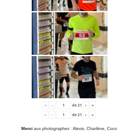
«
‹
de
21
›
»
«
‹
de
21
›
»
Merci
aux photographes : Alexis, Charlène, Coco