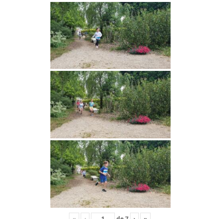
«
‹
de
7
›
»