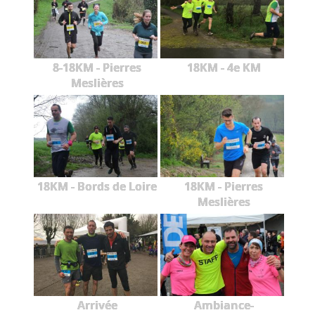
8-18KM - Pierres
18KM - 4e KM
Meslières
18KM - Bords de Loire
18KM - Pierres
Meslières
Arrivée
Ambiance-