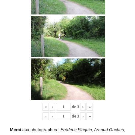
«
‹
de
3
›
»
«
‹
de
3
›
»
Merci
aux photographes :
Frédéric Ploquin, Arnaud Gaches,