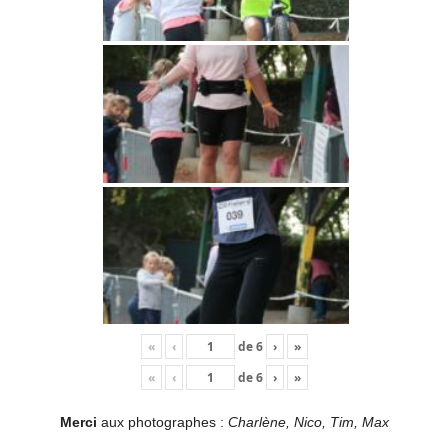
«
‹
de
6
›
»
«
‹
de
6
›
»
Merci
aux photographes :
Charlène, Nico, Tim, Max