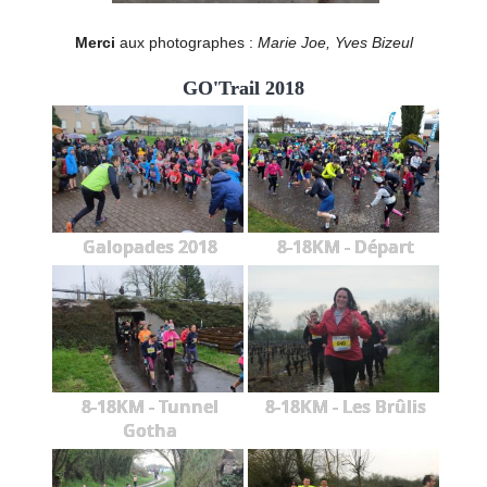
Merci
aux photographes :
Marie Joe, Yves Bizeul
GO'Trail 2018
Galopades 2018
8-18KM - Départ
8-18KM - Tunnel
8-18KM - Les Brûlis
Gotha