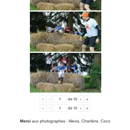
«
‹
de
10
›
»
«
‹
de
10
›
»
Merci
aux photographes : Alexis, Charlène, Coco