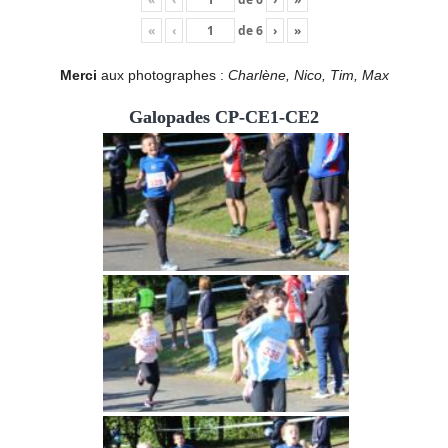
«
‹
de
6
›
»
Merci
aux photographes :
Charlène, Nico, Tim, Max
Galopades CP-CE1-CE2