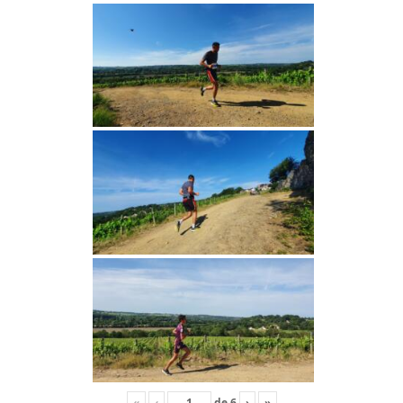
«
‹
de
6
›
»