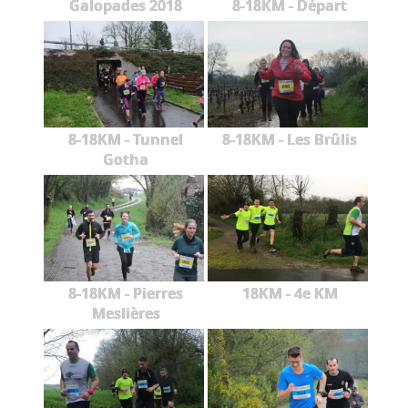
Galopades 2018
8-18KM - Départ
8-18KM - Tunnel
8-18KM - Les Brûlis
Gotha
8-18KM - Pierres
18KM - 4e KM
Meslières