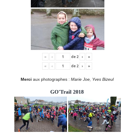
«
‹
de
2
›
»
«
‹
de
2
›
»
Merci
aux photographes :
Marie Joe, Yves Bizeul
GO'Trail 2018