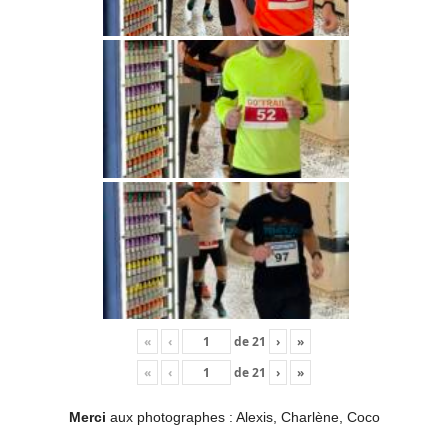
«
‹
de
21
›
»
«
‹
de
21
›
»
Merci
aux photographes : Alexis, Charlène, Coco