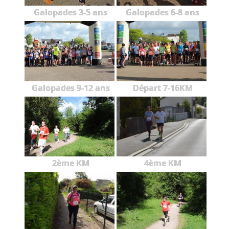
Galopades 3-5 ans
Galopades 6-8 ans
Galopades 9-12 ans
Départ 7-16KM
2ème KM
4ème KM