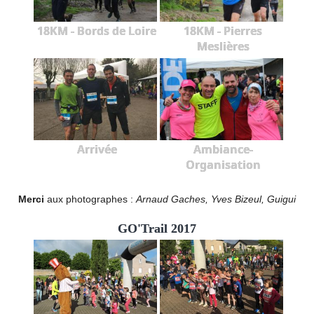
18KM - Bords de Loire
18KM - Pierres
Meslières
Arrivée
Ambiance-
Organisation
Merci
aux photographes :
Arnaud Gaches, Yves Bizeul, Guigui
GO'Trail 2017