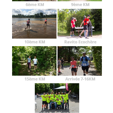
6ème KM
9ème KM
10ème KM
Ravito Ecochère
15ème KM
Arrivée 7-16KM