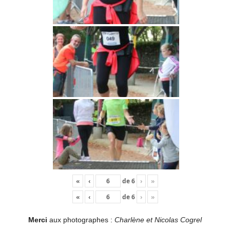
«
‹
de
6
›
»
«
‹
de
6
›
»
Merci
aux photographes :
Charlène et Nicolas Cogrel