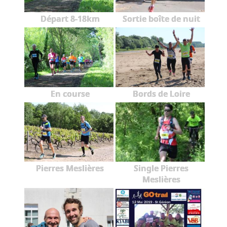
Départ 8-18km
Sortie boîte de nuit
En course
Bords de Loire
Pierres Meslières
Single Pierres
Meslières