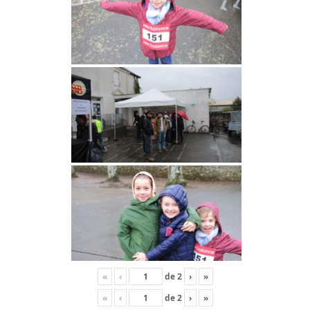
«
‹
de
2
›
»
«
‹
de
2
›
»