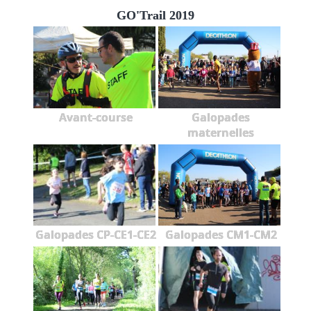
GO'Trail 2019
Avant-course
Galopades
maternelles
Galopades CP-CE1-CE2
Galopades CM1-CM2