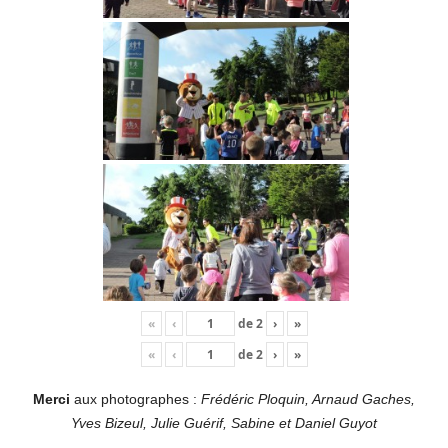
«
‹
de
2
›
»
«
‹
de
2
›
»
Merci
aux photographes :
Frédéric Ploquin, Arnaud Gaches,
Yves Bizeul, Julie Guérif, Sabine et Daniel Guyot