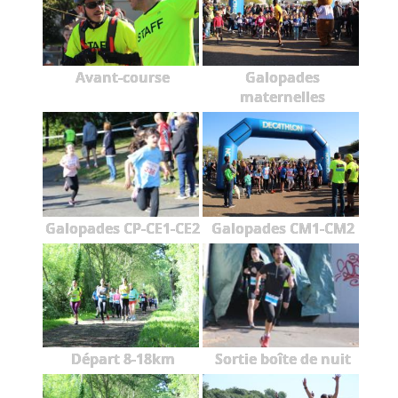
Avant-course
Galopades
maternelles
Galopades CP-CE1-CE2
Galopades CM1-CM2
Départ 8-18km
Sortie boîte de nuit