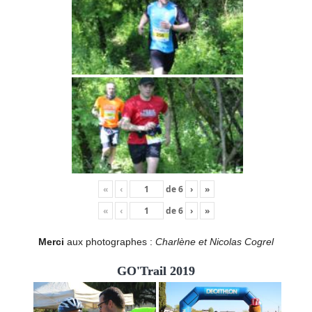
«
‹
de
6
›
»
«
‹
de
6
›
»
Merci
aux photographes :
Charlène et Nicolas Cogrel
GO'Trail 2019