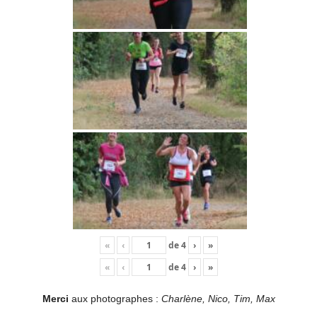
«
‹
de
4
›
»
«
‹
de
4
›
»
Merci
aux photographes :
Charlène, Nico, Tim, Max