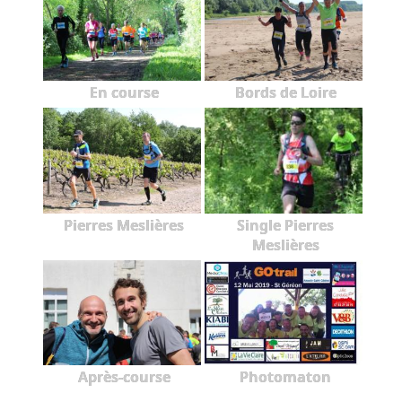
En course
Bords de Loire
Pierres Meslières
Single Pierres
Meslières
Après-course
Photomaton