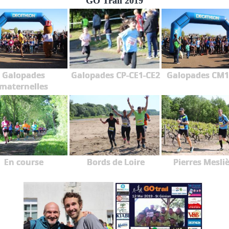
GO'Trail 2019
Galopades
Galopades CP-CE1-CE2
Galopades CM
maternelles
En course
Bords de Loire
Pierres Mesli