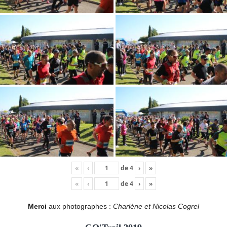
«
‹
de
4
›
»
«
‹
de
4
›
»
Merci
aux photographes :
Charlène et Nicolas Cogrel