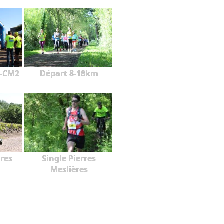
1-CM2
Départ 8-18km
ères
Single Pierres
Meslières