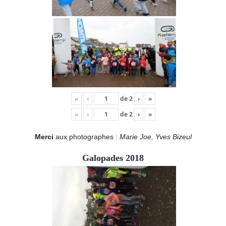
«
‹
de
2
›
»
«
‹
de
2
›
»
Merci
aux photographes :
Marie Joe, Yves Bizeul
Galopades 2018