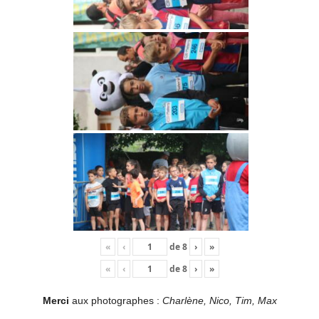
«
‹
de
8
›
»
«
‹
de
8
›
»
Merci
aux photographes :
Charlène, Nico, Tim, Max