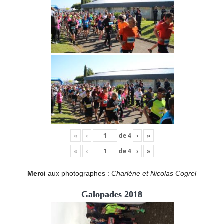
«
‹
de
4
›
»
«
‹
de
4
›
»
Merci
aux photographes :
Charlène et Nicolas Cogrel
Galopades 2018