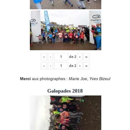
«
‹
de
2
›
»
«
‹
de
2
›
»
Merci
aux photographes :
Marie Joe, Yves Bizeul
Galopades 2018