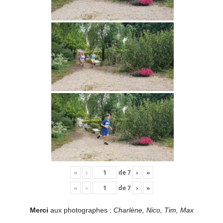
«
‹
de
7
›
»
«
‹
de
7
›
»
Merci
aux photographes :
Charlène, Nico, Tim, Max