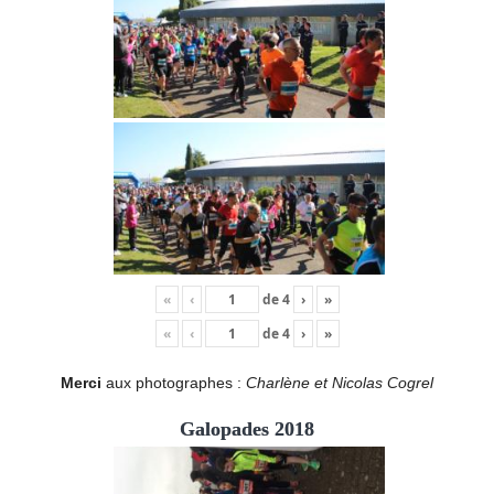
«
‹
de
4
›
»
«
‹
de
4
›
»
Merci
aux photographes :
Charlène et Nicolas Cogrel
Galopades 2018