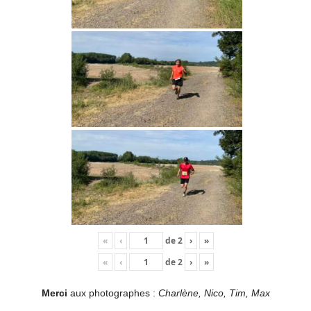
«
‹
de
2
›
»
«
‹
de
2
›
»
Merci
aux photographes :
Charlène, Nico, Tim, Max