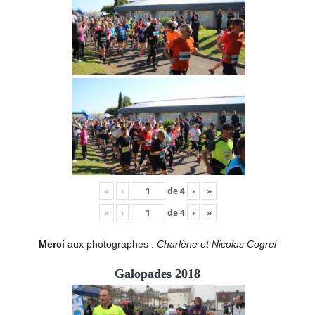
«
‹
de
4
›
»
«
‹
de
4
›
»
Merci
aux photographes :
Charlène et Nicolas Cogrel
Galopades 2018