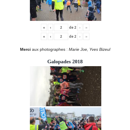
«
‹
de
2
›
»
«
‹
de
2
›
»
Merci
aux photographes :
Marie Joe, Yves Bizeul
Galopades 2018