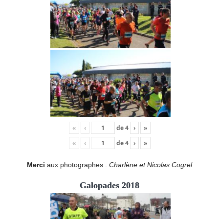
«
‹
de
4
›
»
«
‹
de
4
›
»
Merci
aux photographes :
Charlène et Nicolas Cogrel
Galopades 2018