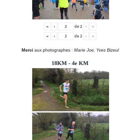
«
‹
de
2
›
»
«
‹
de
2
›
»
Merci
aux photographes :
Marie Joe, Yves Bizeul
18KM - 4e KM