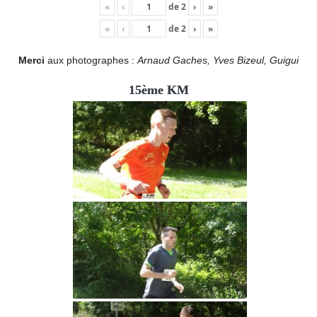
«
‹
de
2
›
»
«
‹
de
2
›
»
Merci
aux photographes :
Arnaud Gaches, Yves Bizeul, Guigui
15ème KM