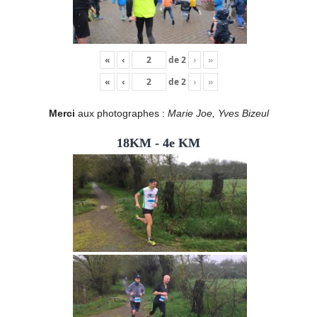
«
‹
de
2
›
»
«
‹
de
2
›
»
Merci
aux photographes :
Marie Joe, Yves Bizeul
18KM - 4e KM