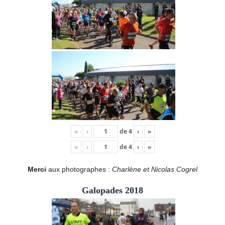
«
‹
de
4
›
»
«
‹
de
4
›
»
Merci
aux photographes :
Charlène et Nicolas Cogrel
Galopades 2018