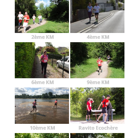
2ème KM
4ème KM
6ème KM
9ème KM
10ème KM
Ravito Ecochère