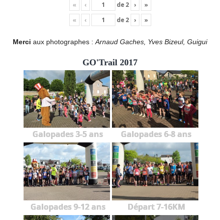
«
‹
de
2
›
»
«
‹
de
2
›
»
Merci
aux photographes :
Arnaud Gaches, Yves Bizeul, Guigui
GO'Trail 2017
Galopades 3-5 ans
Galopades 6-8 ans
Galopades 9-12 ans
Départ 7-16KM