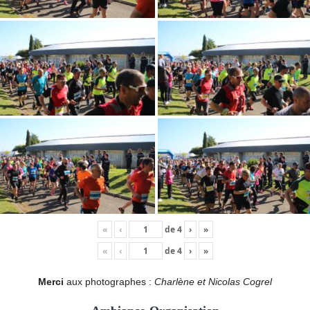
«
‹
de
4
›
»
«
‹
de
4
›
»
Merci
aux photographes :
Charlène et Nicolas Cogrel