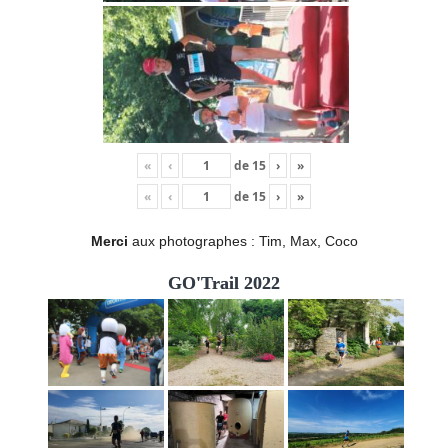
«
‹
de
15
›
»
«
‹
de
15
›
»
Merci
aux photographes : Tim, Max, Coco
GO'Trail 2022