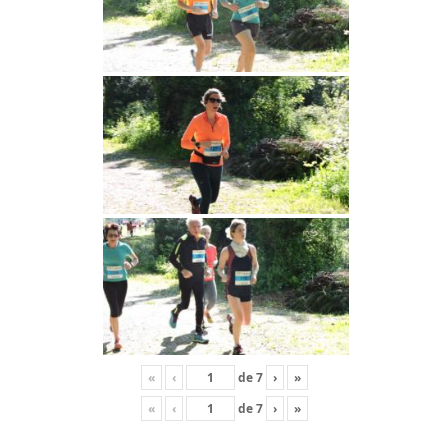
«
‹
de
7
›
»
«
‹
de
7
›
»