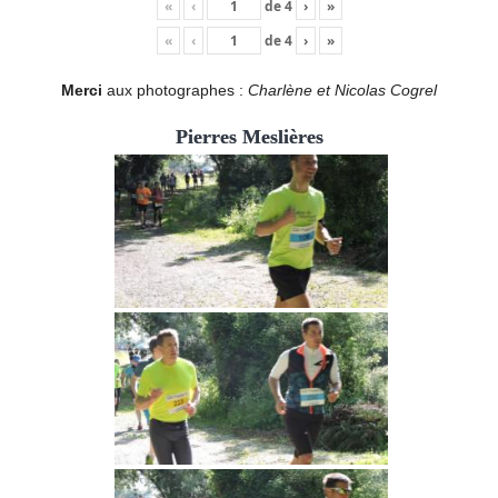
«
‹
de
4
›
»
«
‹
de
4
›
»
Merci
aux photographes :
Charlène et Nicolas Cogrel
Pierres Meslières