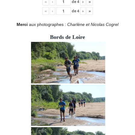
«
‹
de
4
›
»
«
‹
de
4
›
»
Merci
aux photographes :
Charlène et Nicolas Cogrel
Bords de Loire