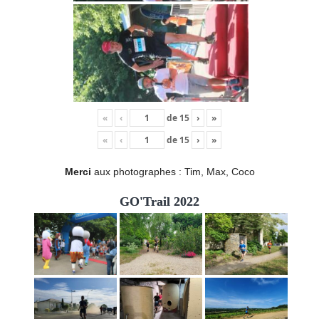
«
‹
de
15
›
»
«
‹
de
15
›
»
Merci
aux photographes : Tim, Max, Coco
GO'Trail 2022