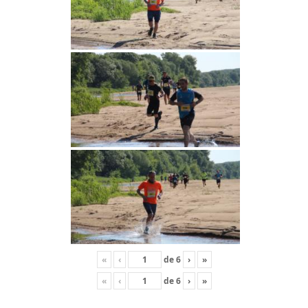
«
‹
de
6
›
»
«
‹
de
6
›
»