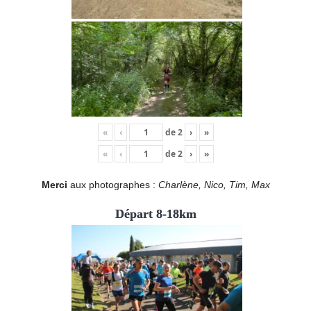
«
‹
de
2
›
»
«
‹
de
2
›
»
Merci
aux photographes :
Charlène, Nico, Tim, Max
Départ 8-18km