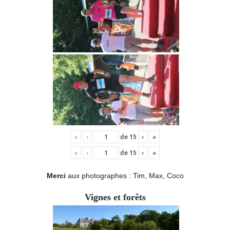
«
‹
de
15
›
»
«
‹
de
15
›
»
Merci
aux photographes : Tim, Max, Coco
Vignes et forêts