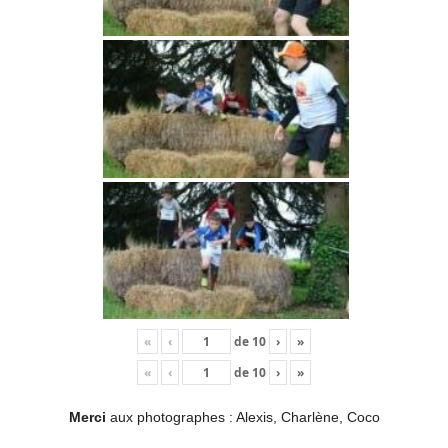
«
‹
de
10
›
»
«
‹
de
10
›
»
Merci
aux photographes : Alexis, Charlène, Coco