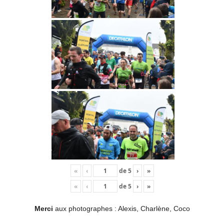
«
‹
de
5
›
»
«
‹
de
5
›
»
Merci
aux photographes : Alexis, Charlène, Coco