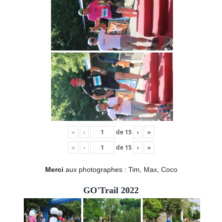
«
‹
de
15
›
»
«
‹
de
15
›
»
Merci
aux photographes : Tim, Max, Coco
GO'Trail 2022