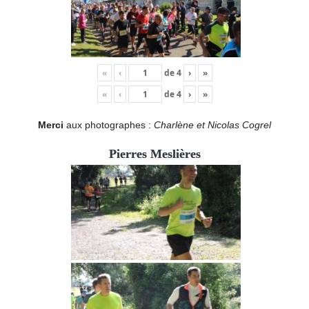
«
‹
de
4
›
»
«
‹
de
4
›
»
Merci
aux photographes :
Charlène et Nicolas Cogrel
Pierres Meslières