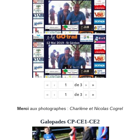
«
‹
de
3
›
»
«
‹
de
3
›
»
Merci
aux photographes :
Charlène et Nicolas Cogrel
Galopades CP-CE1-CE2