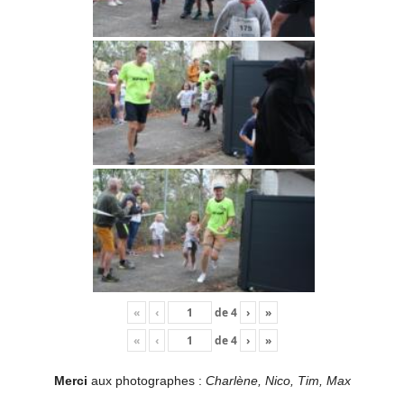
«
‹
de
4
›
»
«
‹
de
4
›
»
Merci
aux photographes :
Charlène, Nico, Tim, Max