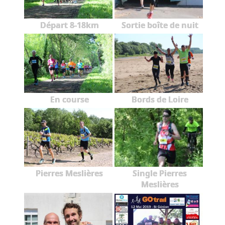
Départ 8-18km
Sortie boîte de nuit
En course
Bords de Loire
Pierres Meslières
Single Pierres
Meslières