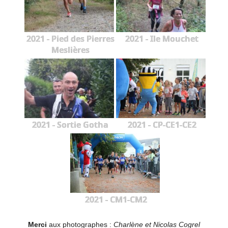
2021 - Pied des Pierres
2021 - Ile Mouchet
Meslières
2021 - Sortie Gotha
2021 - CP-CE1-CE2
2021 - CM1-CM2
Merci
aux photographes :
Charlène et Nicolas Cogrel