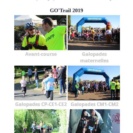
GO'Trail 2019
Avant-course
Galopades
maternelles
Galopades CP-CE1-CE2
Galopades CM1-CM2