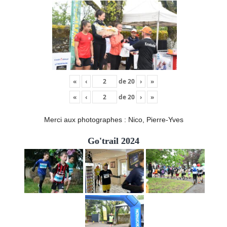
«
‹
de
20
›
»
«
‹
de
20
›
»
Merci aux photographes : Nico, Pierre-Yves
Go'trail 2024