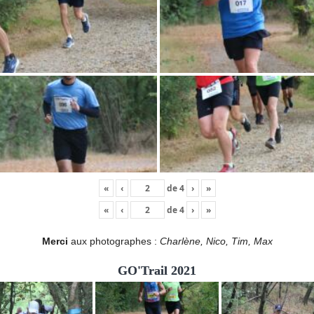
«
‹
de
4
›
»
«
‹
de
4
›
»
Merci
aux photographes :
Charlène, Nico, Tim, Max
GO'Trail 2021