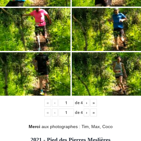
«
‹
de
4
›
»
«
‹
de
4
›
»
Merci
aux photographes : Tim, Max, Coco
2021 - Pied des Pierres Meslières