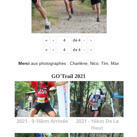
«
‹
de
4
›
»
«
‹
de
4
›
»
Merci
aux photographes :
Charlène, Nico, Tim, Max
GO'Trail 2021
2021 - 9-16km Arrivée
2021 - 16km De La
Haut