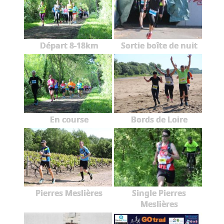
Départ 8-18km
Sortie boîte de nuit
En course
Bords de Loire
Pierres Meslières
Single Pierres
Meslières