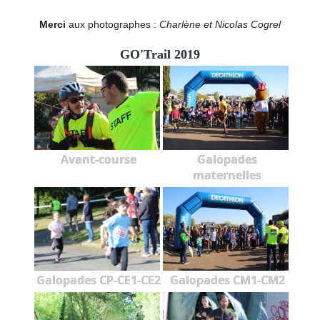
Merci
aux photographes :
Charlène et Nicolas Cogrel
GO'Trail 2019
Avant-course
Galopades
maternelles
Galopades CP-CE1-CE2
Galopades CM1-CM2