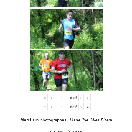
«
‹
de
6
›
»
«
‹
de
6
›
»
Merci
aux photographes :
Marie Joe, Yves Bizeul