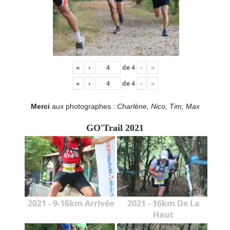
«
‹
de
4
›
»
«
‹
de
4
›
»
Merci
aux photographes :
Charlène, Nico, Tim, Max
GO'Trail 2021
2021 - 9-16km Arrivée
2021 - 16km De La
Haut