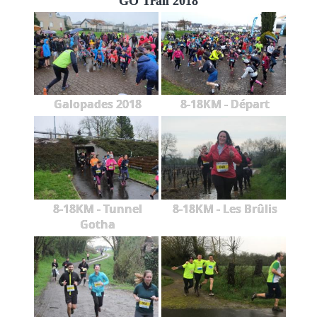
GO'Trail 2018
Galopades 2018
8-18KM - Départ
8-18KM - Tunnel
8-18KM - Les Brûlis
Gotha