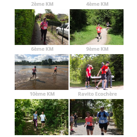
2ème KM
4ème KM
6ème KM
9ème KM
10ème KM
Ravito Ecochère