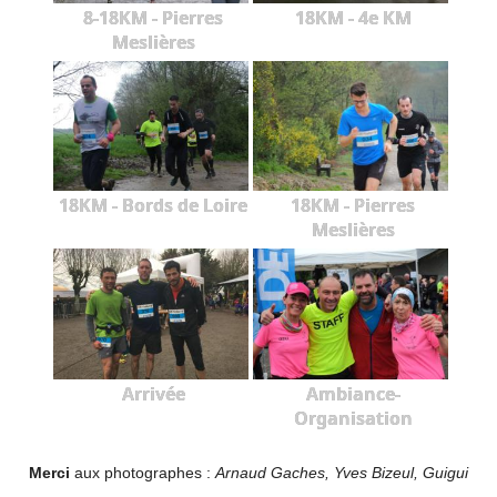
8-18KM - Pierres
18KM - 4e KM
Meslières
18KM - Bords de Loire
18KM - Pierres
Meslières
Arrivée
Ambiance-
Organisation
Merci
aux photographes :
Arnaud Gaches, Yves Bizeul, Guigui