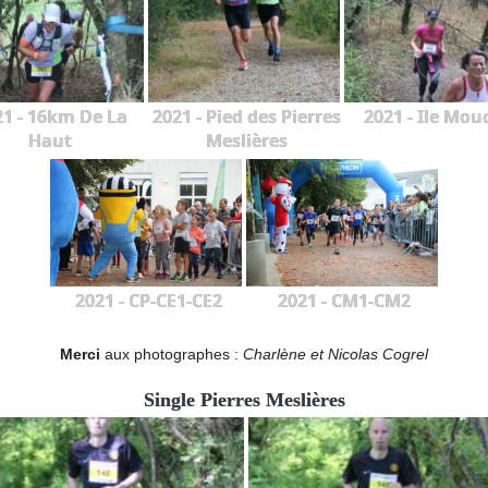
21 - 16km De La
2021 - Pied des Pierres
2021 - Ile Mou
Haut
Meslières
2021 - CP-CE1-CE2
2021 - CM1-CM2
Merci
aux photographes :
Charlène et Nicolas Cogrel
Single Pierres Meslières