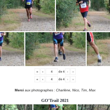
«
‹
de
4
›
»
«
‹
de
4
›
»
Merci
aux photographes :
Charlène, Nico, Tim, Max
GO'Trail 2021