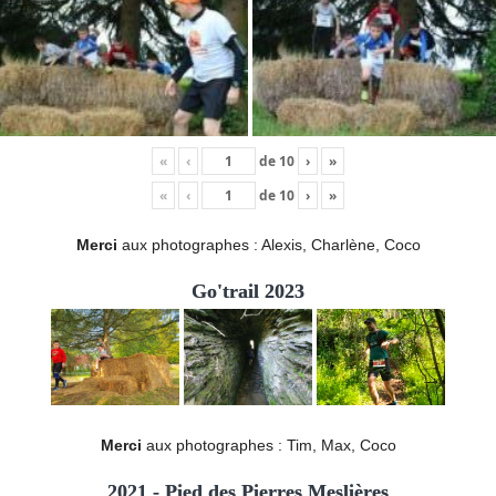
«
‹
de
10
›
»
«
‹
de
10
›
»
Merci
aux photographes : Alexis, Charlène, Coco
Go'trail 2023
Merci
aux photographes : Tim, Max, Coco
2021 - Pied des Pierres Meslières