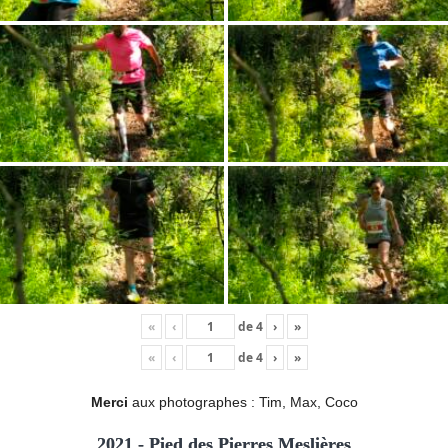
«
‹
de
4
›
»
«
‹
de
4
›
»
Merci
aux photographes : Tim, Max, Coco
2021 - Pied des Pierres Meslières