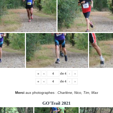
«
‹
de
4
›
»
«
‹
de
4
›
»
Merci
aux photographes :
Charlène, Nico, Tim, Max
GO'Trail 2021