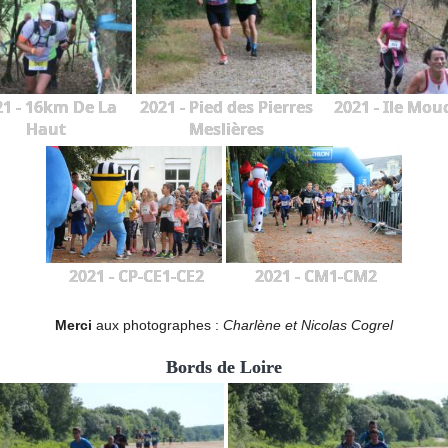
21 - 16km De La
2021 - Pied des Pierres
2021 - Ile Mou
Haut
Meslières
2021 - CP-CE1-CE2
2021 - CM1-CM2
Merci
aux photographes :
Charlène et Nicolas Cogrel
Bords de Loire