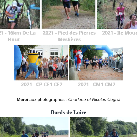
21 - 16km De La
2021 - Pied des Pierres
2021 - Ile Mou
Haut
Meslières
2021 - CP-CE1-CE2
2021 - CM1-CM2
Merci
aux photographes :
Charlène et Nicolas Cogrel
Bords de Loire