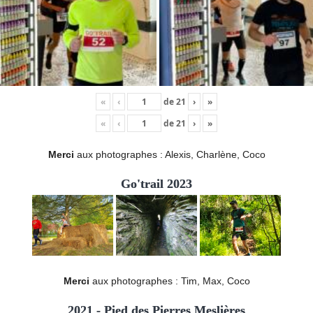
«
‹
de
21
›
»
«
‹
de
21
›
»
Merci
aux photographes : Alexis, Charlène, Coco
Go'trail 2023
Merci
aux photographes : Tim, Max, Coco
2021 - Pied des Pierres Meslières