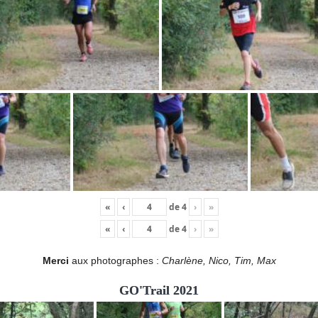
«
‹
de
4
›
»
«
‹
de
4
›
»
Merci
aux photographes :
Charlène, Nico, Tim, Max
GO'Trail 2021