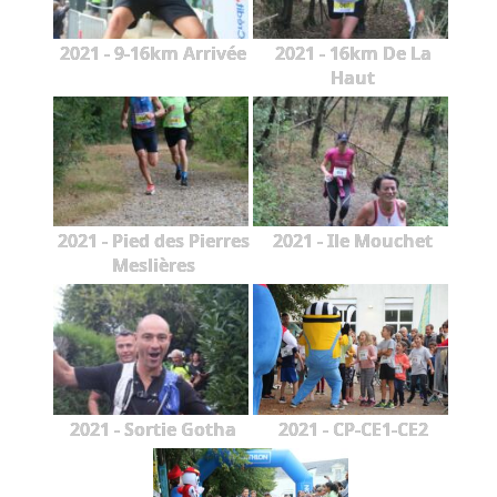
2021 - 9-16km Arrivée
2021 - 16km De La
Haut
2021 - Pied des Pierres
2021 - Ile Mouchet
Meslières
2021 - Sortie Gotha
2021 - CP-CE1-CE2