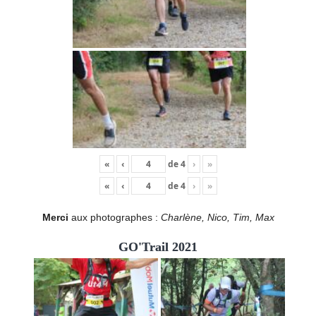
«
‹
de
4
›
»
«
‹
de
4
›
»
Merci
aux photographes :
Charlène, Nico, Tim, Max
GO'Trail 2021