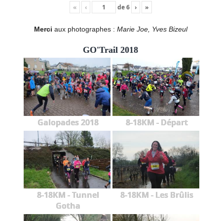
«
‹
de
6
›
»
Merci
aux photographes :
Marie Joe, Yves Bizeul
GO'Trail 2018
Galopades 2018
8-18KM - Départ
8-18KM - Tunnel
8-18KM - Les Brûlis
Gotha