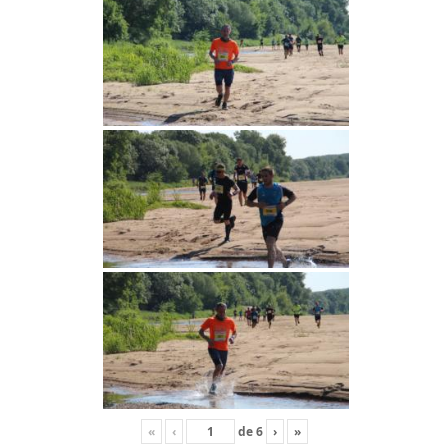
«
‹
de
6
›
»