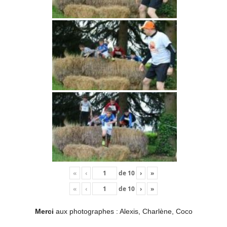
«
‹
de
10
›
»
«
‹
de
10
›
»
Merci
aux photographes : Alexis, Charlène, Coco