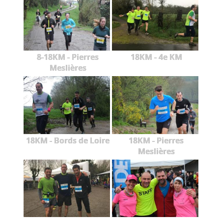
8-18KM - Pierres
18KM - 4e KM
Meslières
18KM - Bords de Loire
18KM - Pierres
Meslières