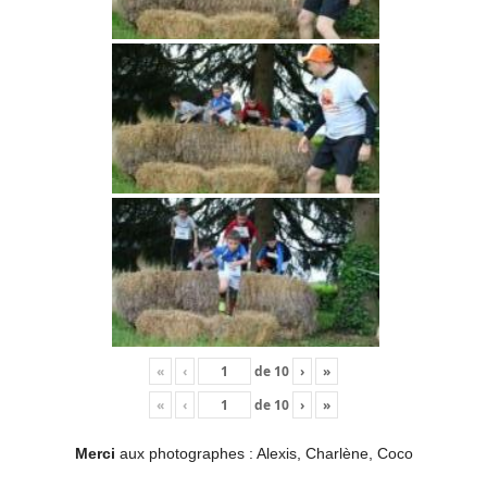
«
‹
de
10
›
»
«
‹
de
10
›
»
Merci
aux photographes : Alexis, Charlène, Coco