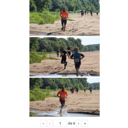
«
‹
de
6
›
»