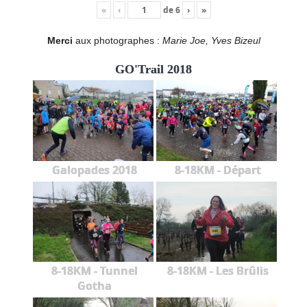
«
‹
de
6
›
»
Merci
aux photographes :
Marie Joe, Yves Bizeul
GO'Trail 2018
Galopades 2018
8-18KM - Départ
8-18KM - Tunnel
8-18KM - Les Brûlis
Gotha