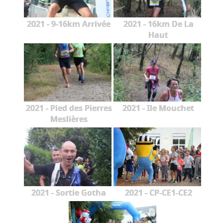
2021 - 9-16km Arrivée
2021 - 16km De La
Haut
2021 - Pied des Pierres
2021 - Ile Mouchet
Meslières
2021 - Sortie Gotha
2021 - CP-CE1-CE2