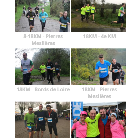
8-18KM - Pierres
18KM - 4e KM
Meslières
18KM - Bords de Loire
18KM - Pierres
Meslières