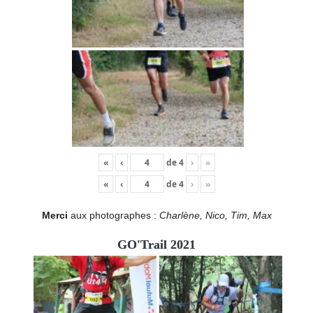
«
‹
de
4
›
»
«
‹
de
4
›
»
Merci
aux photographes :
Charlène, Nico, Tim, Max
GO'Trail 2021